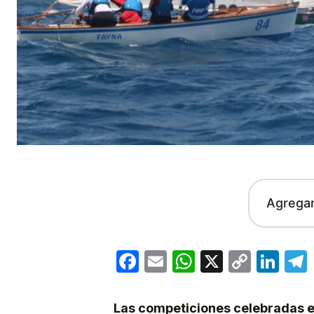
Agrega
Facebook
Email
WhatsApp
X
Copy
Lin
Link
Las competiciones celebradas e