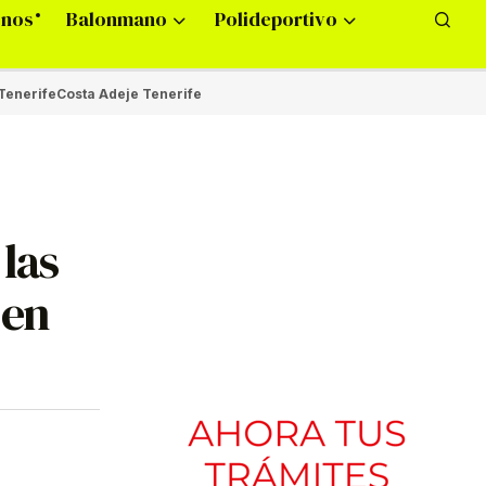
onos
Balonmano
Polideportivo
Tenerife
Costa Adeje Tenerife
 las
 en