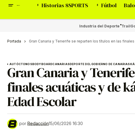
Historias 8SPORTS
Fútbol
Balo
Industria del Deporte
Trail
Go
Portada
Gran Canaria y Tenerife se reparten los títulos en las fina
AUTÓCTONOS
BODYBOARD
CANARIAS
DEPORTE DEL GOBIERNO DE CANARIAS
KÁ
Gran Canaria y Tenerife 
finales acuáticas y de 
Edad Escolar
por
Redacción
15/06/2026 16:30