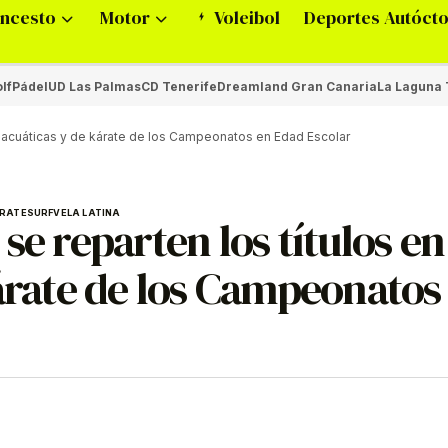
ncesto
Motor
Voleibol
Deportes Autóct
lf
Pádel
UD Las Palmas
CD Tenerife
Dreamland Gran Canaria
La Laguna 
les acuáticas y de kárate de los Campeonatos en Edad Escolar
RATE
SURF
VELA LATINA
se reparten los títulos en
kárate de los Campeonatos