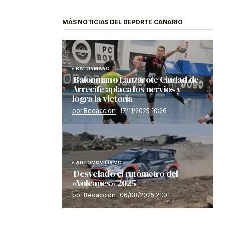
MÁS NOTICIAS DEL DEPORTE CANARIO
BALONMANO
Balonmano Lanzarote Ciudad de
Arrecife aplaca los nervios y
logra la victoria
por Redacción
17/11/2025 10:26
AUTOMOVILISMO
Desvelado el rutómetro del
«Volcanes» 2025
por Redacción
06/08/2025 21:01