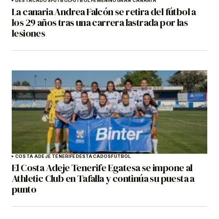
DESTACADOS
FÚTBOL
FÚTBOL FEMENINO
GRAN CANARIA
La canaria Andrea Falcón se retira del fútbol a
los 29 años tras una carrera lastrada por las
lesiones
COSTA ADEJE TENERIFE
DESTACADOS
FÚTBOL
El Costa Adeje Tenerife Egatesa se impone al
Athletic Club en Tafalla y continúa su puesta a
punto