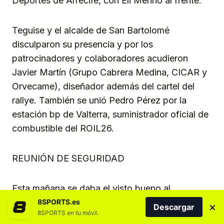
Deportes de Arrecife, con Eli Merino al frente.
Teguise y el alcalde de San Bartolomé
disculparon su presencia y por los
patrocinadores y colaboradores acudieron
Javier Martín (Grupo Cabrera Medina, CICAR y
Orvecame), diseñador además del cartel del
rallye. También se unió Pedro Pérez por la
estación bp de Valterra, suministrador oficial de
combustible del ROIL26.
REUNIÓN DE SEGURIDAD
Esta mañana se daba el visto bueno al
planteamiento organizativo del CD. Evesport
8SPORTS.es
×
Descargar
8SPORTS en tu móvil.
para el ROIL26, con la reunión de coordinación