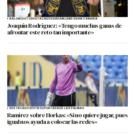
BALONCESTO
DESTACADOS
DREAMLAND GRAN CANARIA
Joaquín Rodríguez: «Tengo muchas ganas de
afrontar este reto tan importante»
DESTACADOS
FÚTBOL
PORTADA
UD LAS PALMAS
Ramírez sobre Horkas: «Si no quiere jugar, pues
igual nos ayuda a colocar las redes»