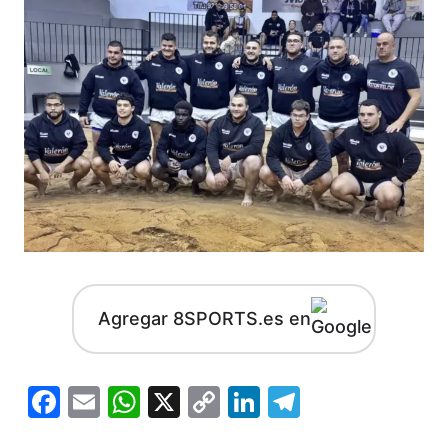
Agregar 8SPORTS.es en
Facebook
Email
WhatsApp
X
Copy
LinkedIn
Telegram
Link