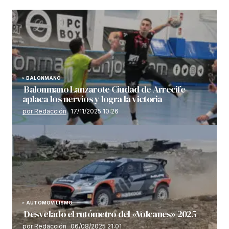
BALONMANO
Balonmano Lanzarote Ciudad de Arrecife
aplaca los nervios y logra la victoria
por Redacción
17/11/2025 10:26
AUTOMOVILISMO
Desvelado el rutómetro del «Volcanes» 2025
por Redacción
06/08/2025 21:01