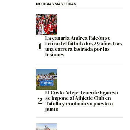
NOTICIAS MÁS LEÍDAS
La canaria Andrea Falcón se
retira del fútbol a los 29 años tras
una carrera lastrada por las
lesiones
El Costa Adeje Tenerife Egatesa
se impone al Athletic Club en
Tafalla y continúa su puesta a
punto