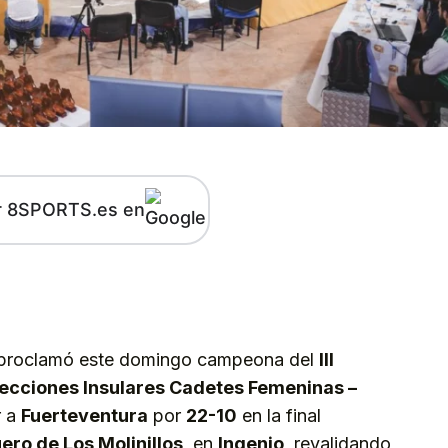
r 8SPORTS.es en
kedIn
Telegram
proclamó este domingo campeona del
III
ecciones Insulares Cadetes Femeninas –
r a
Fuerteventura
por
22-10
en la final
ero de Los Molinillos
, en
Ingenio
, revalidando