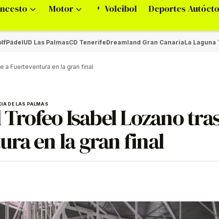
ncesto
Motor
Voleibol
Deportes Autóct
lf
Pádel
UD Las Palmas
CD Tenerife
Dreamland Gran Canaria
La Laguna 
 a Fuerteventura en la gran final
IA DE LAS PALMAS
 Trofeo Isabel Lozano tra
ra en la gran final