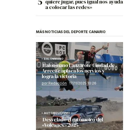
quiere jugar, pues igual nos ayuda
a colocar las redes»
MÁS NOTICIAS DEL DEPORTE CANARIO
BALONMANO
Balonmano Lanzarote Ciudad de
Arrecife aplaca los nervios y
logra la victoria
por Redacción
17/11/2025 10:26
AUTOMOVILISMO
Desvelado el rutómetro del
«Volcanes» 2025