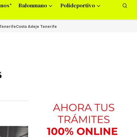
onos
Balonmano
Polideportivo
Tenerife
Costa Adeje Tenerife
s