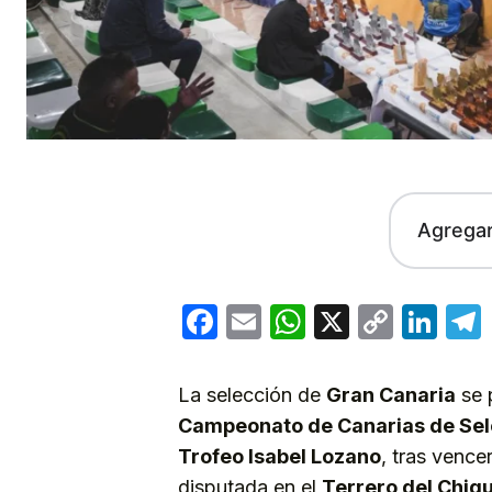
Agrega
Facebook
Email
WhatsApp
X
Copy
Lin
Link
La selección de
Gran Canaria
se 
Campeonato de Canarias de Sel
Trofeo Isabel Lozano
, tras vence
disputada en el
Terrero del Chiqu