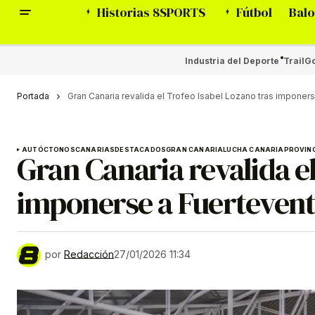
Historias 8SPORTS
Fútbol
Balo
Industria del Deporte
Trail
Go
Portada
Gran Canaria revalida el Trofeo Isabel Lozano tras imponerse
AUTÓCTONOS
CANARIAS
DESTACADOS
GRAN CANARIA
LUCHA CANARIA
PROVINC
Gran Canaria revalida el
imponerse a Fuerteventu
por
Redacción
27/01/2026 11:34