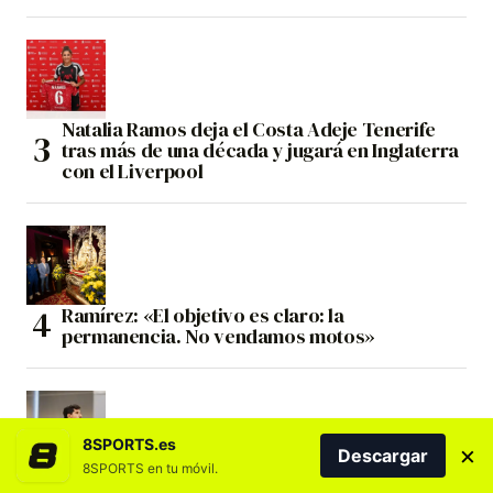
Natalia Ramos deja el Costa Adeje Tenerife
tras más de una década y jugará en Inglaterra
con el Liverpool
Ramírez: «El objetivo es claro: la
permanencia. No vendamos motos»
8SPORTS.es
×
Descargar
8SPORTS en tu móvil.
Samu Rizk: «Ser entrenador asistente en el CV