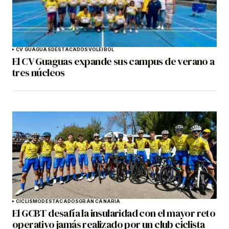
CV GUAGUAS
DESTACADOS
VOLEIBOL
El CV Guaguas expande sus campus de verano a
tres núcleos
CICLISMO
DESTACADOS
GRAN CANARIA
El GCBT desafía la insularidad con el mayor reto
operativo jamás realizado por un club ciclista