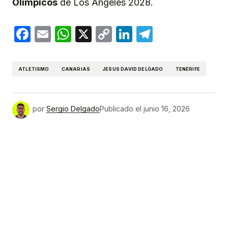
Olímpicos
de Los Ángeles 2028.
Facebook
Email
WhatsApp
X
Copy
LinkedIn
Telegram
Link
ATLETISMO
CANARIAS
JESUS DAVID DELGADO
TENERIFE
por
Sergio Delgado
Publicado el
junio 16, 2026