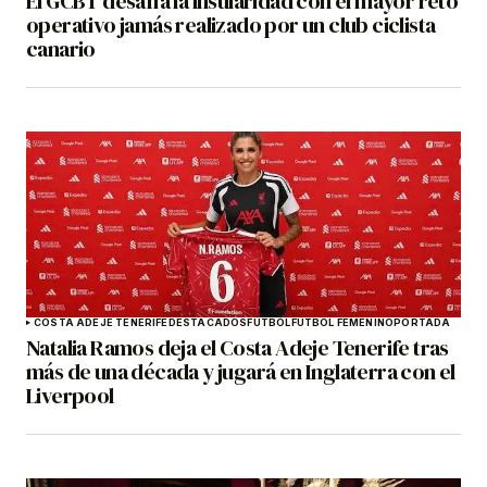
El GCBT desafía la insularidad con el mayor reto
operativo jamás realizado por un club ciclista
canario
COSTA ADEJE TENERIFE
DESTACADOS
FÚTBOL
FÚTBOL FEMENINO
PORTADA
Natalia Ramos deja el Costa Adeje Tenerife tras
más de una década y jugará en Inglaterra con el
Liverpool