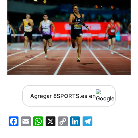
Agregar 8SPORTS.es en
Facebook
Email
WhatsApp
X
Copy
LinkedIn
Telegram
Link