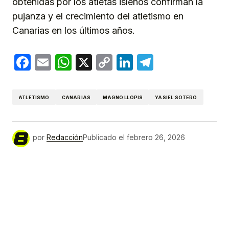
obtenidas por los atletas isleños confirman la
pujanza y el crecimiento del atletismo en
Canarias en los últimos años.
Facebook
Email
WhatsApp
X
Copy
LinkedIn
Telegram
Link
ATLETISMO
CANARIAS
MAGNO LLOPIS
YASIEL SOTERO
por
Redacción
Publicado el
febrero 26, 2026