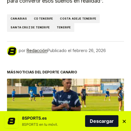
para convertir esos sueños en realidad”.
CANARIAS
CD TENERIFE
COSTA ADEJE TENERIFE
SANTA CRUZ DE TENERIFE
TENERIFE
por
Redacción
Publicado el
febrero 26, 2026
MÁS NOTICIAS DEL DEPORTE CANARIO
8SPORTS.es
×
Descargar
8SPORTS en tu móvil.
COSTA ADEJE TENERIFE
DESTACADOS
FÚTBOL