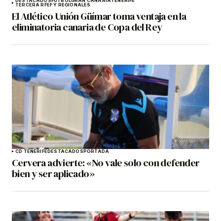
DESTACADOS
FÚTBOL
GRAN CANARIA
TENERIFE
TERCERA RFEF Y REGIONALES
El Atlético Unión Güímar toma ventaja en la
eliminatoria canaria de Copa del Rey
CD TENERIFE
DESTACADOS
PORTADA
Cervera advierte: «No vale solo con defender
bien y ser aplicado»