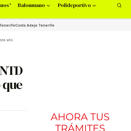
onos
Balonmano
Polideportivo
Tenerife
Costa Adeje Tenerife
este año
 PNTD
o que