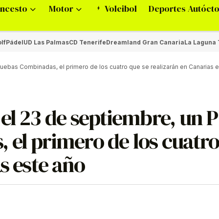
ncesto
Motor
Voleibol
Deportes Autóct
lf
Pádel
UD Las Palmas
CD Tenerife
Dreamland Gran Canaria
La Laguna 
uebas Combinadas, el primero de los cuatro que se realizarán en Canarias 
 el 23 de septiembre, un
 el primero de los cuatr
s este año