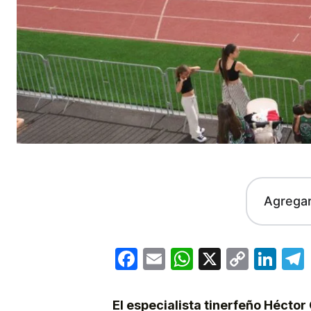
Agrega
Facebook
Email
WhatsApp
X
Copy
Lin
Link
El especialista tinerfeño Héctor