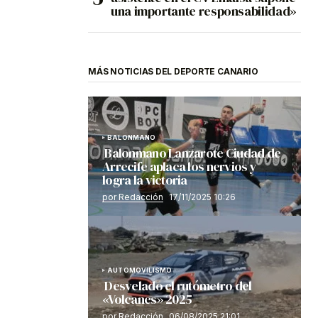
una importante responsabilidad»
MÁS NOTICIAS DEL DEPORTE CANARIO
BALONMANO
Balonmano Lanzarote Ciudad de
Arrecife aplaca los nervios y
logra la victoria
por Redacción
17/11/2025 10:26
AUTOMOVILISMO
Desvelado el rutómetro del
«Volcanes» 2025
por Redacción
06/08/2025 21:01