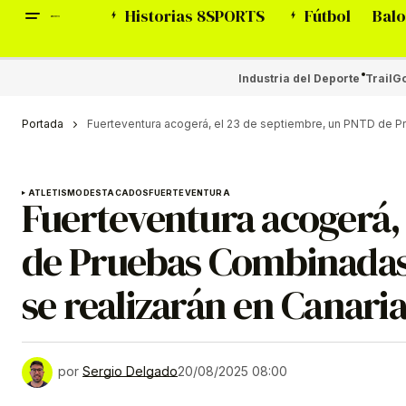
Historias 8SPORTS
Fútbol
Balo
Industria del Deporte
Trail
Go
Portada
Fuerteventura acogerá, el 23 de septiembre, un PNTD de Pr
ATLETISMO
DESTACADOS
FUERTEVENTURA
Fuerteventura acogerá,
de Pruebas Combinadas,
se realizarán en Canaria
por
Sergio Delgado
20/08/2025 08:00