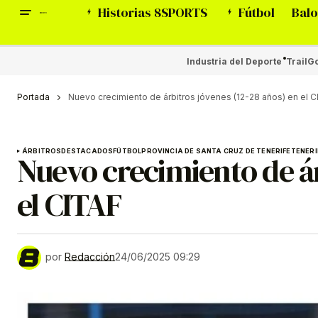
Historias 8SPORTS
Fútbol
Balo
Industria del Deporte
Trail
Go
Portada
Nuevo crecimiento de árbitros jóvenes (12-28 años) en el C
ÁRBITROS
DESTACADOS
FÚTBOL
PROVINCIA DE SANTA CRUZ DE TENERIFE
TENERI
Nuevo crecimiento de ár
el CITAF
por
Redacción
24/06/2025 09:29