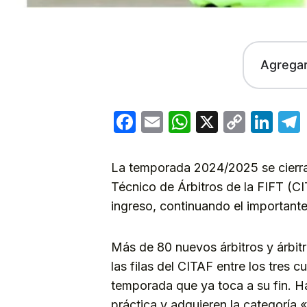
Agrega
Facebook
Email
WhatsApp
X
Copy
Lin
Link
La temporada 2024/2025 se cierra
Técnico de Árbitros de la FIFT (
ingreso, continuando el importante
Más de 80 nuevos árbitros y árbit
las filas del CITAF entre los tres 
temporada que ya toca a su fin. H
práctica y adquieren la categoría