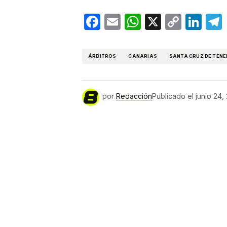
Facebook
Email
WhatsApp
X
Copy
Lin
Link
ÁRBITROS
CANARIAS
SANTA CRUZ DE TENE
por
Redacción
Publicado el
junio 24,