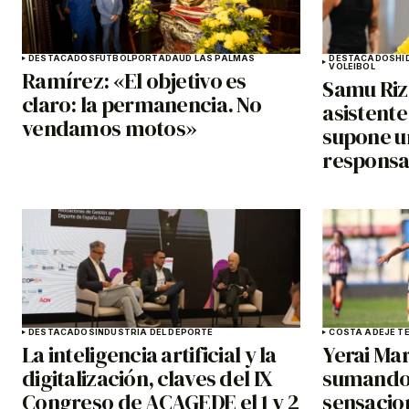
DESTACADOS
FÚTBOL
PORTADA
UD LAS PALMAS
DESTACADOS
HI
VOLEIBOL
Ramírez: «El objetivo es
Samu Riz
claro: la permanencia. No
asistente
vendamos motos»
supone u
responsa
DESTACADOS
INDUSTRIA DEL DEPORTE
COSTA ADEJE TE
La inteligencia artificial y la
Yerai Ma
digitalización, claves del IX
sumando
Congreso de ACAGEDE el 1 y 2
sensacio