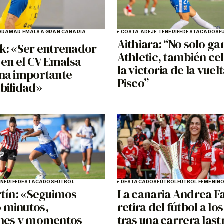
DRAMAR EMALSA GRAN CANARIA
COSTA ADEJE TENERIFE
DESTACADOS
F
Aithiara: “No solo g
k: «Ser entrenador
Athletic, también c
 en el CV Emalsa
la victoria de la vuel
na importante
Pisco”
bilidad»
NERIFE
DESTACADOS
FÚTBOL
DESTACADOS
FÚTBOL
FÚTBOL FEMENIN
rtín: «Seguimos
La canaria Andrea F
 minutos,
retira del fútbol a lo
nes y momentos
tras una carrera las