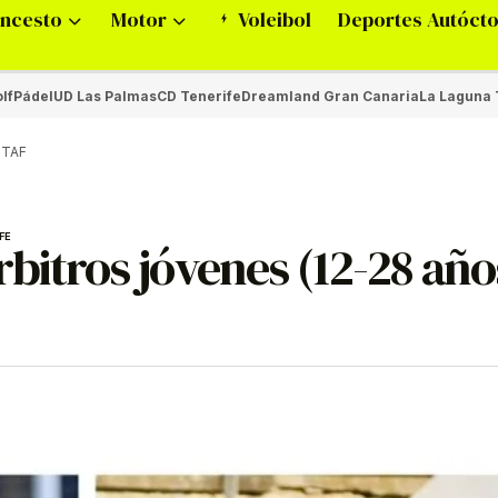
ncesto
Motor
Voleibol
Deportes Autóct
lf
Pádel
UD Las Palmas
CD Tenerife
Dreamland Gran Canaria
La Laguna 
ITAF
FE
bitros jóvenes (12-28 año