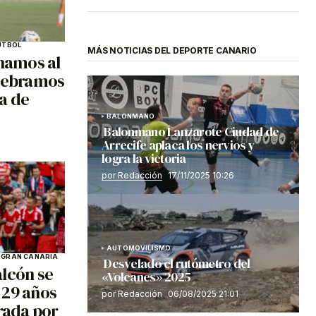
ÚTBOL
MÁS NOTICIAS DEL DEPORTE CANARIO
anamos al
elebramos
ta de
BALONMANO
Balonmano Lanzarote Ciudad de
Arrecife aplaca los nervios y
logra la victoria
por Redacción
17/11/2025 10:26
AUTOMOVILISMO
O
GRAN CANARIA
Desvelado el rutómetro del
alcón se
«Volcanes» 2025
s 29 años
por Redacción
06/08/2025 21:01
trada por