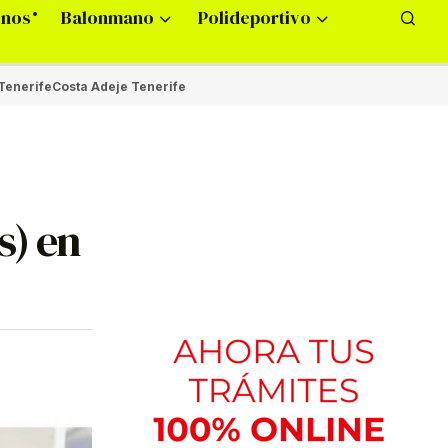
onos
Balonmano
Polideportivo
Tenerife
Costa Adeje Tenerife
s) en