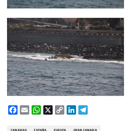
Facebook
Email
WhatsApp
X
Copy
LinkedIn
Telegram
Link
CANARIAS
ESPAÑA
EUROPA
GRAN CANARIA