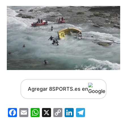
Agregar 8SPORTS.es en
Facebook
Email
WhatsApp
X
Copy
LinkedIn
Telegram
Link