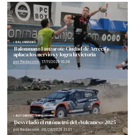
BALONMANO
Balonmano Lanzarote Ciudad de Arrecife
aplaca los nervios y logra la victoria
por Redacción
17/11/2025 10:26
AUTOMOVILISMO
Desvelado el rutómetro del «Volcanes» 2025
por Redacción
06/08/2025 21:01