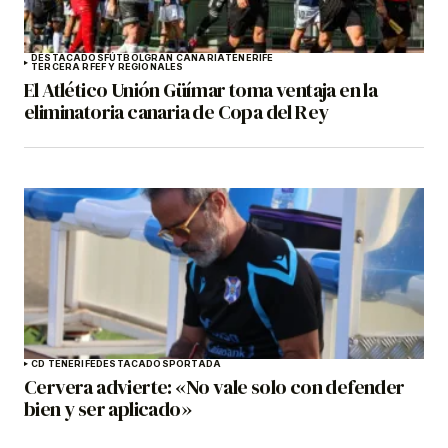
DESTACADOS
FÚTBOL
GRAN CANARIA
TENERIFE
TERCERA RFEF Y REGIONALES
El Atlético Unión Güímar toma ventaja en la
eliminatoria canaria de Copa del Rey
CD TENERIFE
DESTACADOS
PORTADA
Cervera advierte: «No vale solo con defender
bien y ser aplicado»