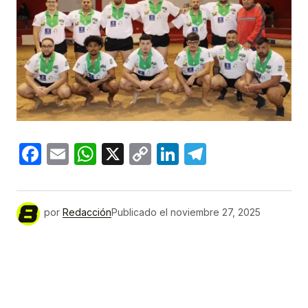
Facebook
Email
WhatsApp
X
Copy
LinkedIn
Telegram
Link
por
Redacción
Publicado el
noviembre 27, 2025