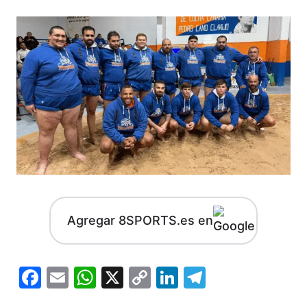
Agregar 8SPORTS.es en
Facebook
Email
WhatsApp
X
Copy
LinkedIn
Telegram
Link